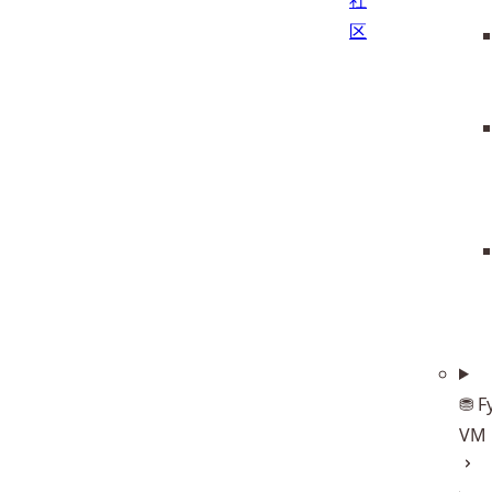
社
区
⛃ F
VM