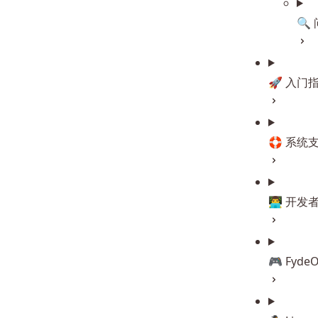
🔍
🚀 入门
🛟 系统
👨‍💻 开
🎮 Fyde