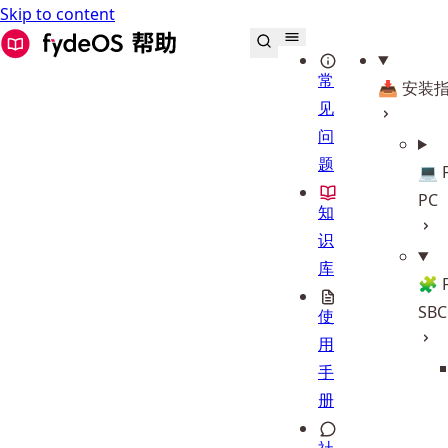
Skip to content
FydeOS 帮助中心
常
📥 安装
见
问
题
💻 
PC
知
识
库
🧩 
SBC
使
用
手
册