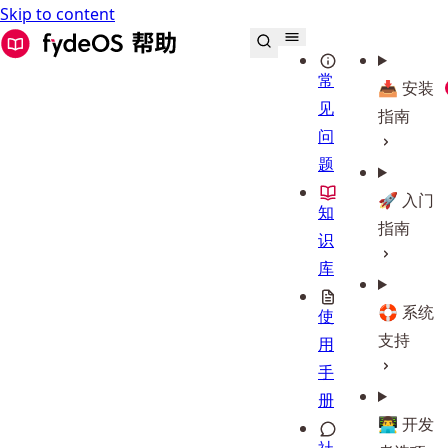
Skip to content
FydeOS 帮助中心
常
📥 安装
见
指南
问
题
🚀 入门
知
指南
识
库
🛟 系统
使
支持
用
手
册
👨‍💻 开发