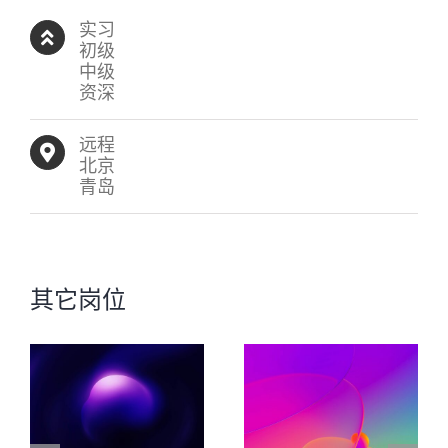
实习
初级
中级
资深
远程
北京
青岛
其它岗位