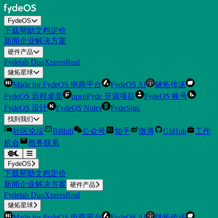
FydeOS
下载
帮助
文档
定价
新闻
企业解决方案
硬件产品
Fydetab Duo
XpressReal
燧炻星球
Made for FydeOS 电商平台
FydeOS AI
燧炻传送
FydeOS 远程桌面
openFyde 开源项目
FydeOS 账号
FydeOS 设计
FydeOS Notes
FydeSign
找到我们
社区论坛
Bilibili
公众号
知乎
微博
GitHub
工作
机会
商务联系
FydeOS
下载
帮助
文档
定价
新闻
企业解决方案
硬件产品
Fydetab Duo
XpressReal
燧炻星球
Made for FydeOS 电商平台
FydeOS AI
燧炻传送