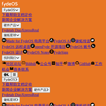
FydeOS
下载
帮助
文档
定价
新闻
企业解决方案
硬件产品
Fydetab Duo
XpressReal
燧炻星球
Made for FydeOS 电商平台
FydeOS AI
燧炻传送
FydeOS 远程桌面
openFyde 开源项目
FydeOS 账号
FydeOS 设计
FydeOS Notes
FydeSign
找到我们
社区论坛
Bilibili
公众号
知乎
微博
GitHub
工作
机会
商务联系
FydeOS
下载
帮助
文档
定价
新闻
企业解决方案
硬件产品
Fydetab Duo
XpressReal
燧炻星球
Made for FydeOS 电商平台
FydeOS AI
燧炻传送