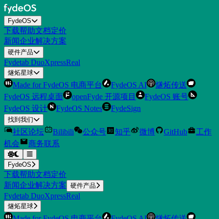
FydeOS
下载
帮助
文档
定价
新闻
企业解决方案
硬件产品
Fydetab Duo
XpressReal
燧炻星球
Made for FydeOS 电商平台
FydeOS AI
燧炻传送
FydeOS 远程桌面
openFyde 开源项目
FydeOS 账号
FydeOS 设计
FydeOS Notes
FydeSign
找到我们
社区论坛
Bilibili
公众号
知乎
微博
GitHub
工作
机会
商务联系
FydeOS
下载
帮助
文档
定价
新闻
企业解决方案
硬件产品
Fydetab Duo
XpressReal
燧炻星球
Made for FydeOS 电商平台
FydeOS AI
燧炻传送