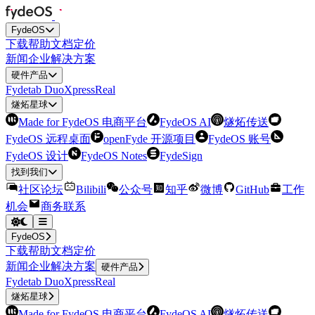
FydeOS
下载
帮助
文档
定价
新闻
企业解决方案
硬件产品
Fydetab Duo
XpressReal
燧炻星球
Made for FydeOS 电商平台
FydeOS AI
燧炻传送
FydeOS 远程桌面
openFyde 开源项目
FydeOS 账号
FydeOS 设计
FydeOS Notes
FydeSign
找到我们
社区论坛
Bilibili
公众号
知乎
微博
GitHub
工作
机会
商务联系
FydeOS
下载
帮助
文档
定价
新闻
企业解决方案
硬件产品
Fydetab Duo
XpressReal
燧炻星球
Made for FydeOS 电商平台
FydeOS AI
燧炻传送